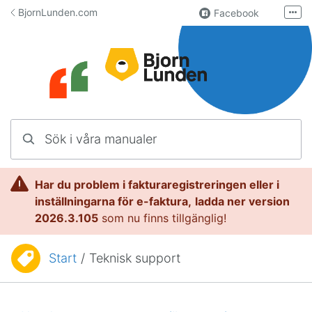
Hoppa till innehåll
BjornLunden.com
Facebook
Fler
LinkedIn
Användargrupp
Lundify.com
Kontakta oss
Sök i våra manualer
Manualer för Lundify
Har du problem i fakturaregistreringen eller i
inställningarna för e-faktura,
l
adda ner version
2026.3.105
som nu finns tillgänglig!
Start
/
Teknisk support
Du är här: