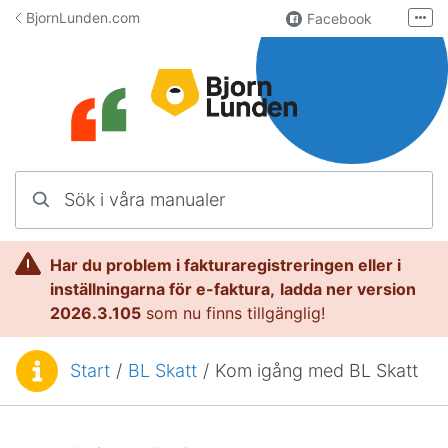
Hoppa till innehåll
BjornLunden.com
Facebook
Fler
LinkedIn
Användargrupp
Lundify.com
Kontakta oss
Sök i våra manualer
Manualer för Lundify
Har du problem i fakturaregistreringen eller i
inställningarna för e-faktura,
l
adda ner version
2026.3.105
som nu finns tillgänglig!
Start
/
BL Skatt
/
Kom igång med BL Skatt
Du är här: