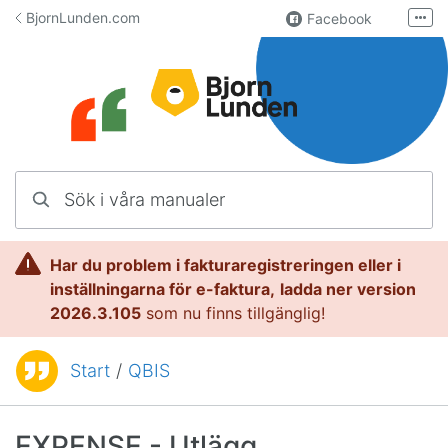
Hoppa till innehåll
BjornLunden.com
Facebook
Fler
LinkedIn
Användargrupp
Lundify.com
Kontakta oss
Sök i våra manualer
Manualer för Lundify
Har du problem i fakturaregistreringen eller i
inställningarna för e-faktura,
l
adda ner version
2026.3.105
som nu finns tillgänglig!
Start
/
QBIS
Du är här:
EXPENSE - Utlägg