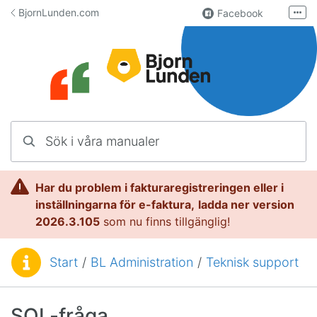
Hoppa till innehåll
BjornLunden.com
Facebook
Fler
LinkedIn
Användargrupp
Lundify.com
Kontakta oss
Sök i våra manualer
Manualer för Lundify
Har du problem i fakturaregistreringen eller i
inställningarna för e-faktura,
l
adda ner version
2026.3.105
som nu finns tillgänglig!
Start
/
BL Administration
/
Teknisk support
Du är här:
SQL-fråga