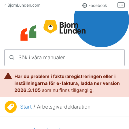
Hoppa till innehåll
BjornLunden.com
Facebook
Fler
LinkedIn
Användargrupp
Lundify.com
Kontakta oss
Sök i våra manualer
Manualer för Lundify
Har du problem i fakturaregistreringen eller i
inställningarna för e-faktura,
l
adda ner version
2026.3.105
som nu finns tillgänglig!
Start
/
Arbetsgivardeklaration
Du är här: