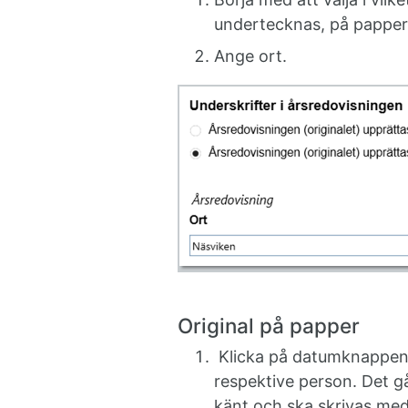
undertecknas, på papper e
Ange ort.
Original på papper
Klicka på datumknappen f
respektive person. Det g
känt och ska skrivas me