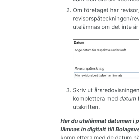
Om företaget har revisor
revisorspåteckningen/rev
utelämnas om det inte är
Skriv ut årsredovisninge
komplettera med
datum
f
utskriften.
Har du utelämnat datumen i 
lämnas in digitalt till Bolags
komplettera med de datum när