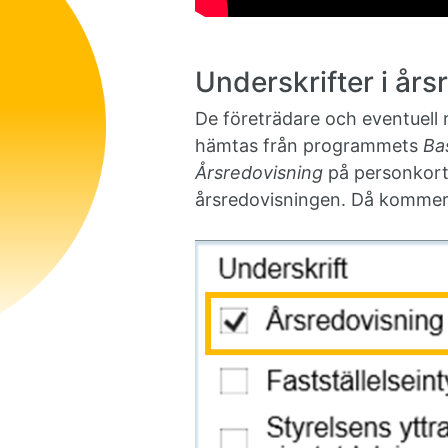
Underskrifter i år
De företrädare och eventuell 
hämtas från programmets
Ba
Årsredovisning
på personkorte
årsredovisningen. Då komme