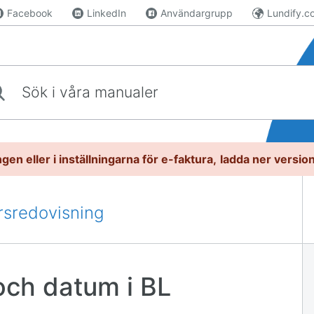
Facebook
LinkedIn
Användargrupp
Lundify.c
våra manualer
gen eller i inställningarna för e-faktura,
l
adda ner versio
rsredovisning
och datum i BL