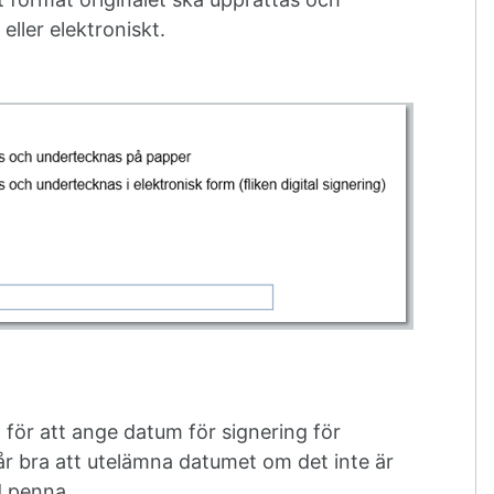
ller elektroniskt.
ör att ange datum för signering för
år bra att utelämna datumet om det inte är
d penna.