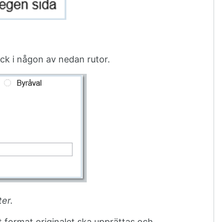
ock i någon av nedan rutor.
ter.
et format originalet ska upprättas och