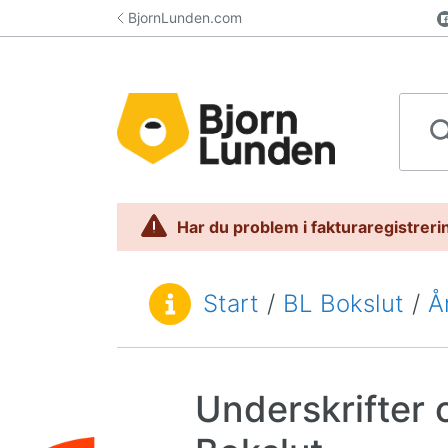
Hoppa till innehåll
BjornLunden.com
Sök i 
Har du problem i fakturaregistrerin
Start
/
BL Bokslut
/
Å
Du är här:
Underskrifter 