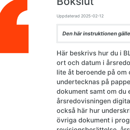
Bokslut
Uppdaterad
2025-02-12
Den här instruktionen gäll
Här beskrivs hur du i B
ort och datum i årsredo
lite åt beroende på om 
undertecknas på papper 
dokument samt om du ef
årsredovisningen digital
också här hur underskri
övriga dokument i pro
revisionsberättelse, å