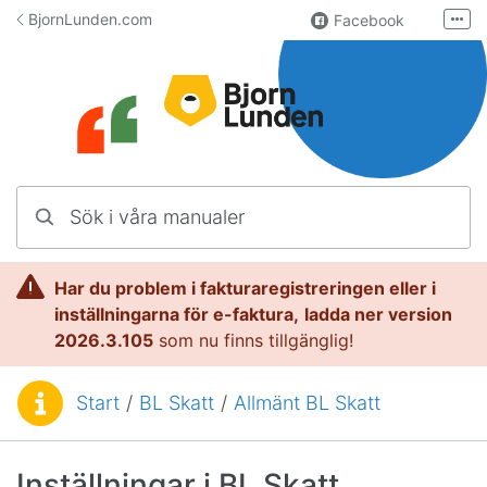
Hoppa till innehåll
BjornLunden.com
Facebook
Fler
LinkedIn
Användargrupp
Lundify.com
Kontakta oss
Sök i våra manualer
Manualer för Lundify
Har du problem i fakturaregistreringen eller i
inställningarna för e-faktura,
l
adda ner version
2026.3.105
som nu finns tillgänglig!
Start
/
BL Skatt
/
Allmänt BL Skatt
Du är här:
Inställningar i BL Skatt