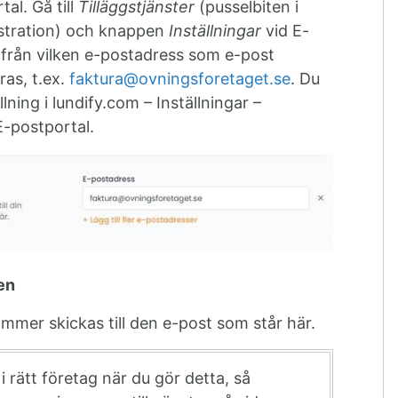
tal. Gå till
Tilläggstjänster
(pusselbiten i
stration) och knappen
Inställningar
vid E-
 från vilken e-postadress som e-post
as, t.ex.
faktura@ovningsforetaget.se
. Du
ning i lundify.com – Inställningar –
E-postportal.
en
mer skickas till den e-post som står här.
i rätt företag när du gör detta, så