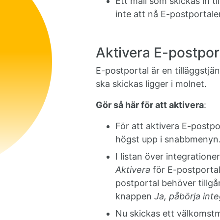
Ett mail som skickas in ti
inte att nå E-postportale
Aktivera E-postpor
E-postportal är en tilläggstj
ska skickas ligger i molnet.
Gör så här för att aktivera
:
För att aktivera E-postpo
högst upp i snabbmenyn
I listan över integration
Aktivera
för E-postportal.
postportal behöver tillgå
knappen
Ja, påbörja int
Nu skickas ett välkomstma