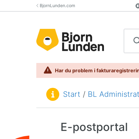
Hoppa till innehåll
BjornLunden.com
Sök i 
Har du problem i fakturaregistrerin
Start
/
BL Administra
Du är här:
E-postportal