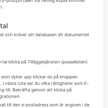
ll E-postportalen via
hemlig kopia
kommer
n.
tal
änst och kräver att databasen dit dokumentet
rtal klicka på
Tilläggstjänsten
(pusselbiten)
.
er som dyker upp klickar du på knappen
 I nästa ruta ser du vilka rättigheter som E-
ng till. Bekräfta genom att klicka på
egrationen
.
il till den e-postadress som är angiven i de