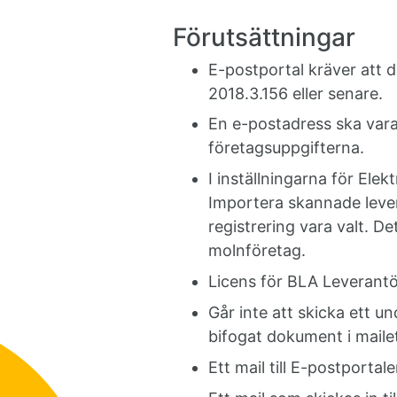
Förutsättningar
E-postportal kräver att d
2018.3.156 eller senare.
En e-postadress ska vara
företagsuppgifterna.
I inställningarna för Elek
Importera skannade lever
registrering vara valt. De
molnföretag.
Licens för BLA Leverantö
Går inte att skicka ett u
bifogat dokument i maile
Ett mail till E-postportal