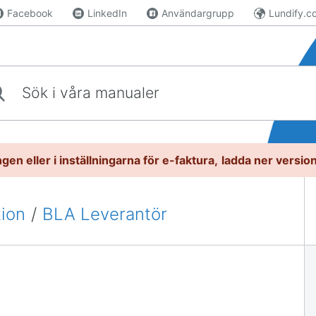
Facebook
LinkedIn
Användargrupp
Lundify.c
våra manualer
gen eller i inställningarna för e-faktura,
l
adda ner versio
tion
/
BLA Leverantör