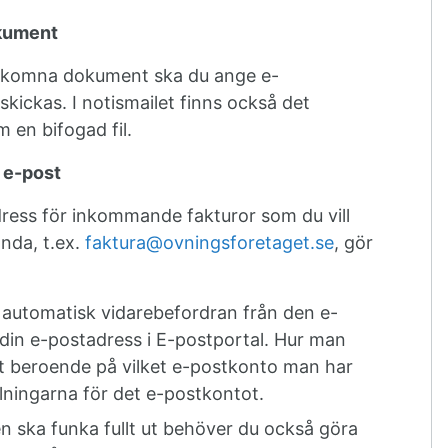
okument
 inkomna dokument ska du ange e-
skickas. I notismailet finns också det
en bifogad fil.
 e-post
ess för inkommande fakturor som du vill
ända, t.ex.
faktura@ovningsforetaget.se
, gör
n automatisk vidarebefordran från den e-
 din e-postadress i E-postportal. Hur man
 ut beroende på vilket e-postkonto man har
llningarna för det e-postkontot.
en ska funka fullt ut behöver du också göra