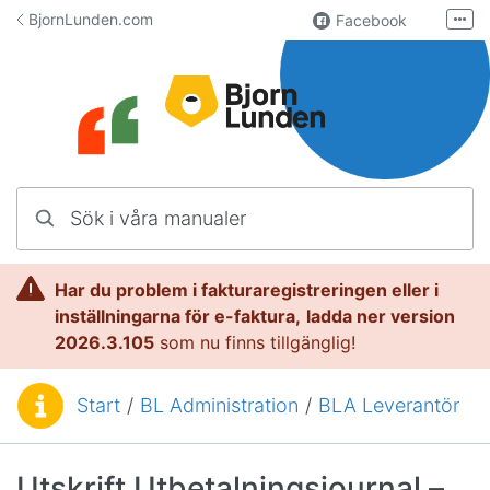
Hoppa till innehåll
BjornLunden.com
Facebook
Fler
LinkedIn
Användargrupp
Lundify.com
Kontakta oss
Sök i våra manualer
Manualer för Lundify
Har du problem i fakturaregistreringen eller i
inställningarna för e-faktura,
l
adda ner version
2026.3.105
som nu finns tillgänglig!
Start
/
BL Administration
/
BLA Leverantör
Du är här:
Utskrift Utbetalningsjournal –