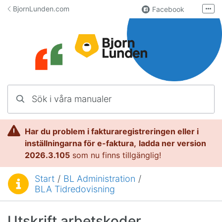
Hoppa till innehåll
BjornLunden.com
Facebook
Fler
LinkedIn
Användargrupp
Lundify.com
Kontakta oss
Sök i våra manualer
Manualer för Lundify
Har du problem i fakturaregistreringen eller i
inställningarna för e-faktura,
l
adda ner version
2026.3.105
som nu finns tillgänglig!
Start
/
BL Administration
/
Du är här:
BLA Tidredovisning
Utskrift arbetskoder