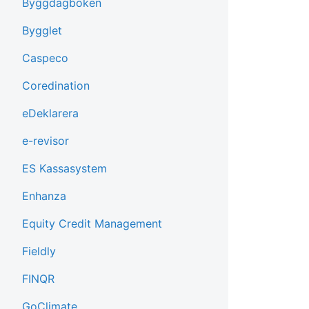
Byggdagboken
Bygglet
Caspeco
Coredination
eDeklarera
e-revisor
ES Kassasystem
Enhanza
Equity Credit Management
Fieldly
FINQR
GoClimate