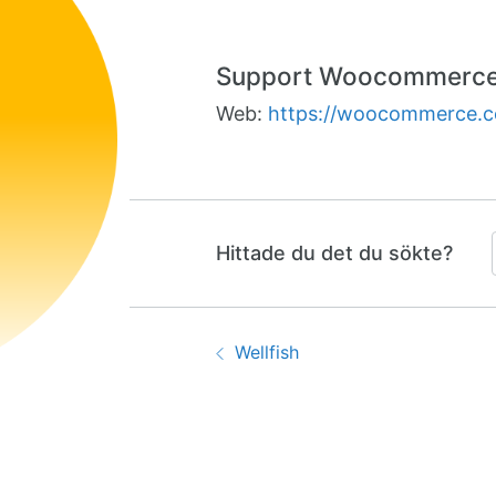
Support Woocommerc
Web:
https://woocommerce.
Hittade du det du sökte?
Guidenavigering
Föregående:
Wellfish