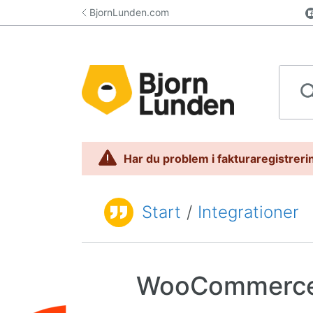
Hoppa till innehåll
BjornLunden.com
Sök i 
Har du problem i fakturaregistrerin
Start
/
Integrationer
Du är här:
WooCommerc