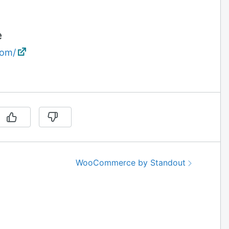
e
com/
Nästa:
WooCommerce by Standout