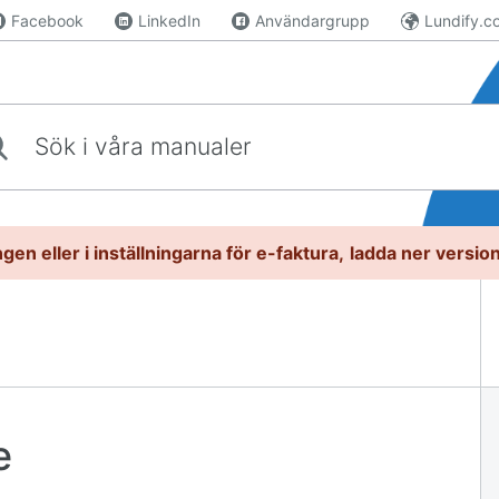
Facebook
LinkedIn
Användargrupp
Lundify.c
våra manualer
gen eller i inställningarna för e-faktura,
l
adda ner versio
e