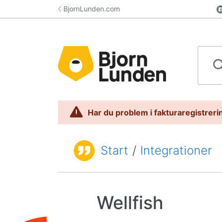
Hoppa till innehåll
BjornLunden.com
Sök i 
Har du problem i fakturaregistrerin
Start
/
Integrationer
Du är här:
Wellfish