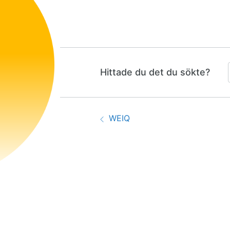
Hittade du det du sökte?
Guidenavigering
Föregående:
WEIQ