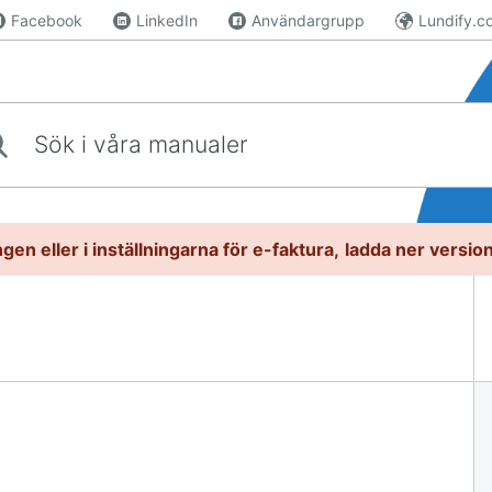
Facebook
LinkedIn
Användargrupp
Lundify.c
våra manualer
gen eller i inställningarna för e-faktura,
l
adda ner versio