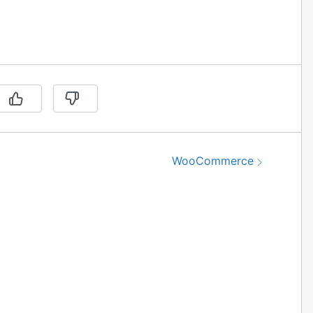
Nästa:
WooCommerce