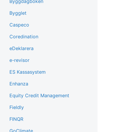
Byggdagboken
Bygglet
Caspeco
Coredination
eDeklarera
e-revisor
ES Kassasystem
Enhanza
Equity Credit Management
Fieldly
FINQR
GoClimate