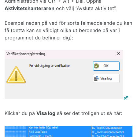
Administration via Ctrl + Alt + Del. Öppna
Aktivitetshanteraren
och välj “Avsluta aktivitet”.
Exempel nedan på vad för sorts felmeddelande du kan
få (detta kan se väldigt olika ut beroende på var i
programmet du befinner dig):
Klickar du på
Visa log
så ser det troligen ut så här: