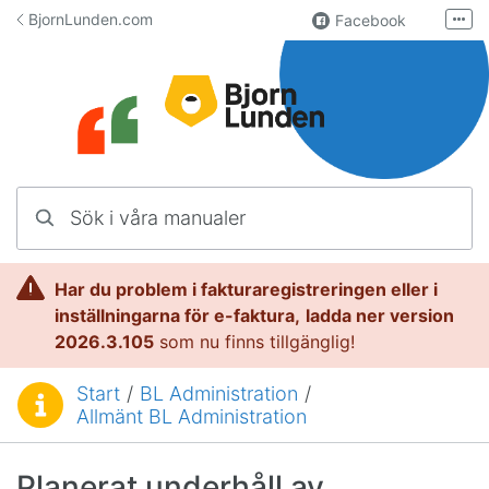
Hoppa till innehåll
BjornLunden.com
Facebook
Fler
LinkedIn
Användargrupp
Lundify.com
Kontakta oss
Sök i våra manualer
Manualer för Lundify
Har du problem i fakturaregistreringen eller i
inställningarna för e-faktura,
l
adda ner version
2026.3.105
som nu finns tillgänglig!
Start
/
BL Administration
/
Du är här:
Allmänt BL Administration
Planerat underhåll av