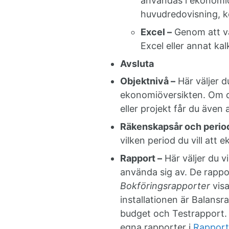
användas i ekonomiö
huvudredovisning, k
Excel –
Genom att vä
Excel eller annat ka
Avsluta
Objektnivå –
Här väljer du
ekonomiöversikten. Om du
eller projekt får du även 
Räkenskapsår och perio
vilken period du vill att
Rapport –
Här väljer du v
använda sig av. De rapp
Bokföringsrapporter
visa
installationen är Balansr
budget och Testrapport. 
egna rapporter i
Rapport