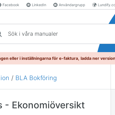
Facebook
LinkedIn
Användargrupp
Lundify.c
våra manualer
gen eller i inställningarna för e-faktura,
l
adda ner versio
tion
/
BLA Bokföring
s - Ekonomiöversikt