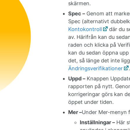
skärmen.
Spec –
Genom att marker
Spec (alternativt dubbelk
Kontokontroll
där du se
av. Härifrån kan du seda
raden och klicka på Verif
kan du sedan öppna upp v
det, så länge det inte lig
Ändringsverifikationer
Uppd –
Knappen Uppdatera
rapporten på nytt. Genom 
korrigeringar görs kan d
öppet under tiden.
Mer –
Under Mer-menyn fin
Inställningar –
Här st