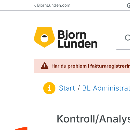
Hoppa till innehåll
BjornLunden.com
Sök i 
Har du problem i fakturaregistrerin
Start
/
BL Administra
Du är här:
Kontroll/Analy