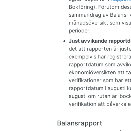
Bokföring). Förutom dess
sammandrag av Balans- o
månadsöversikt som visar
perioder.
Just avvikande rapportd
det att rapporten är jus
exempelvis har registrer
rapportdatum som avvike
ekonomiöversikten att ta 
verifikationer som har et
rapportdatum i augusti 
augusti om rutan är iboc
verifikation att påverka 
Balansrapport