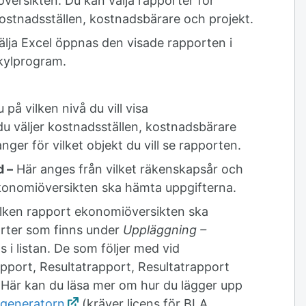
versikten. Du kan välja rapporter för
ostnadsställen, kostnadsbärare och projekt.
lja Excel öppnas den visade rapporten i
lkylprogram.
 på vilken nivå du vill visa
 väljer kostnadsställen, kostnadsbärare
anger för vilket objekt du vill se rapporten.
d –
Här anges från vilket räkenskapsår och
 ekonomiöversikten ska hämta uppgifterna.
ilken rapport ekonomiöversikten ska
orter som finns under
Uppläggning –
s i listan. De som följer med vid
apport, Resultatrapport, Resultatrapport
Här kan du läsa mer om hur du lägger upp
generatorn
(kräver licens för BLA