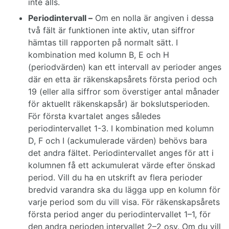
inte alls.
Periodintervall –
Om en nolla är angiven i dessa
två fält är funktionen inte aktiv, utan siffror
hämtas till rapporten på normalt sätt. I
kombination med kolumn B, E och H
(periodvärden) kan ett intervall av perioder anges
där en etta är räkenskapsårets första period och
19 (eller alla siffror som överstiger antal månader
för aktuellt räkenskapsår) är bokslutsperioden.
För första kvartalet anges således
periodintervallet 1-3. I kombination med kolumn
D, F och I (ackumulerade värden) behövs bara
det andra fältet. Periodintervallet anges för att i
kolumnen få ett ackumulerat värde efter önskad
period. Vill du ha en utskrift av flera perioder
bredvid varandra ska du lägga upp en kolumn för
varje period som du vill visa. För räkenskapsårets
första period anger du periodintervallet 1–1, för
den andra perioden intervallet 2–2 osv. Om du vill