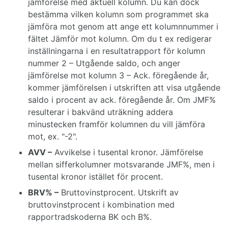
jämförelse med aktuell kolumn. Du kan dock
bestämma vilken kolumn som programmet ska
jämföra mot genom att ange ett kolumnnummer i
fältet Jämför mot kolumn. Om du t ex redigerar
inställningarna i en resultatrapport för kolumn
nummer 2 – Utgående saldo, och anger
jämförelse mot kolumn 3 – Ack. föregående år,
kommer jämförelsen i utskriften att visa utgående
saldo i procent av ack. föregående år. Om JMF%
resulterar i bakvänd uträkning addera
minustecken framför kolumnen du vill jämföra
mot, ex. "-2".
AVV –
Avvikelse i tusental kronor. Jämförelse
mellan sifferkolumner motsvarande JMF%, men i
tusental kronor istället för procent.
BRV% –
Bruttovinstprocent. Utskrift av
bruttovinstprocent i kombination med
rapportradskoderna BK och B%.