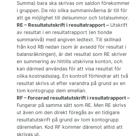
Summa) bara ska skrivas om saldon förekommer
i gruppen. De nio olika summanivåerna är till för
att ge möjlighet till delsummor och totalsummor.
RE – Resultatutskrift i resultatrapport –
Utskrift
av resultat i en resultatrapport (en tionde
summanivå) med angiven ledtext. Till skillnad
från kod RB nedan (som är avsedd för resultat i
balansräkningen), är det resultat som RE skriver
en summering av hittills utskrivna konton, och
kan därmed användas för att visa resultat för
olika kostnadsslag. En kontroll förhindrar att två
resultat skrivs ut efter varandra på grund av en
tom kontogrupp dem emellan.
RF – Forcerad resultatutskrift i resultatrapport –
Fungerar på samma sätt som RE. Men RE skrivs
ut även om den direkt föregås av en tidigare
resultatutskrift på grund av tom kontogrupp
däremellan. Kod RF kommer däremot alltid att
skrivas ut.