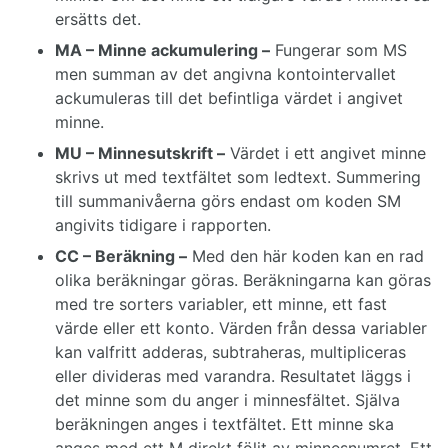
ersätts det.
MA – Minne ackumulering –
Fungerar som MS
men summan av det angivna kontointervallet
ackumuleras till det befintliga värdet i angivet
minne.
MU – Minnesutskrift –
Värdet i ett angivet minne
skrivs ut med textfältet som ledtext. Summering
till summanivåerna görs endast om koden SM
angivits tidigare i rapporten.
CC – Beräkning –
Med den här koden kan en rad
olika beräkningar göras. Beräkningarna kan göras
med tre sorters variabler, ett minne, ett fast
värde eller ett konto. Värden från dessa variabler
kan valfritt adderas, subtraheras, multipliceras
eller divideras med varandra. Resultatet läggs i
det minne som du anger i minnesfältet. Själva
beräkningen anges i textfältet. Ett minne ska
anges med ett M direkt följt av minnesnumret. Ett