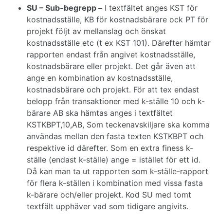
SU – Sub-begrepp –
I textfältet anges KST för
kostnadsställe, KB för kostnadsbärare ock PT för
projekt följt av mellanslag och önskat
kostnadsställe etc (t ex KST 101). Därefter hämtar
rapporten endast från angivet kostnadsställe,
kostnadsbärare eller projekt. Det går även att
ange en kombination av kostnadsställe,
kostnadsbärare och projekt. För att tex endast
belopp från transaktioner med k-ställe 10 och k-
bärare AB ska hämtas anges i textfältet
KSTKBPT,10,AB, Som teckenavskiljare ska komma
användas mellan den fasta texten KSTKBPT och
respektive id därefter. Som en extra finess k-
ställe (endast k-ställe) ange = istället för ett id.
Då kan man ta ut rapporten som k-ställe-rapport
för flera k-ställen i kombination med vissa fasta
k-bärare och/eller projekt. Kod SU med tomt
textfält upphäver vad som tidigare angivits.