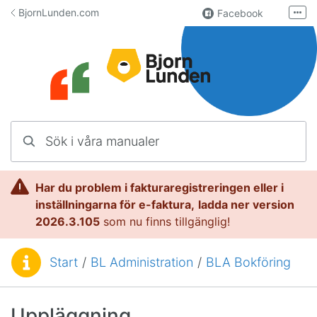
Hoppa till innehåll
BjornLunden.com
Facebook
Fler
LinkedIn
Användargrupp
Lundify.com
Kontakta oss
Sök i våra manualer
Manualer för Lundify
Har du problem i fakturaregistreringen eller i
inställningarna för e-faktura,
l
adda ner version
2026.3.105
som nu finns tillgänglig!
Start
/
BL Administration
/
BLA Bokföring
Du är här:
Uppläggning