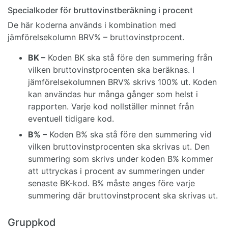
Specialkoder för bruttovinstberäkning i procent
De här koderna används i kombination med
jämförelsekolumn BRV% – bruttovinstprocent.
BK –
Koden BK ska stå före den summering från
vilken bruttovinstprocenten ska beräknas. I
jämförelsekolumnen BRV% skrivs 100% ut. Koden
kan användas hur många gånger som helst i
rapporten. Varje kod nollställer minnet från
eventuell tidigare kod.
B% –
Koden B% ska stå före den summering vid
vilken bruttovinstprocenten ska skrivas ut. Den
summering som skrivs under koden B% kommer
att uttryckas i procent av summeringen under
senaste BK-kod. B% måste anges före varje
summering där bruttovinstprocent ska skrivas ut.
Gruppkod