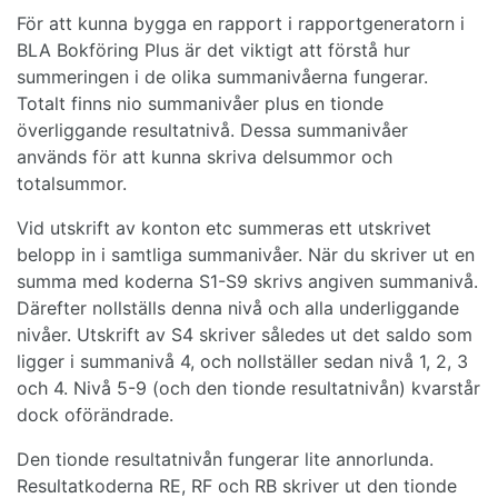
För att kunna bygga en rapport i rapportgeneratorn i
BLA Bokföring Plus är det viktigt att förstå hur
summeringen i de olika summanivåerna fungerar.
Totalt finns nio summanivåer plus en tionde
överliggande resultatnivå. Dessa summanivåer
används för att kunna skriva delsummor och
totalsummor.
Vid utskrift av konton etc summeras ett utskrivet
belopp in i samtliga summanivåer. När du skriver ut en
summa med koderna S1-S9 skrivs angiven summanivå.
Därefter nollställs denna nivå och alla underliggande
nivåer. Utskrift av S4 skriver således ut det saldo som
ligger i summanivå 4, och nollställer sedan nivå 1, 2, 3
och 4. Nivå 5-9 (och den tionde resultatnivån) kvarstår
dock oförändrade.
Den tionde resultatnivån fungerar lite annorlunda.
Resultatkoderna RE, RF och RB skriver ut den tionde