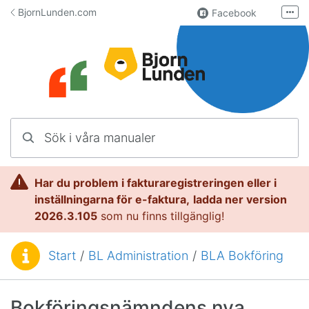
Hoppa till innehåll
BjornLunden.com
Facebook
Fler
LinkedIn
Användargrupp
Lundify.com
Kontakta oss
Sök i våra manualer
Manualer för Lundify
Har du problem i fakturaregistreringen eller i
inställningarna för e-faktura,
l
adda ner version
2026.3.105
som nu finns tillgänglig!
Start
/
BL Administration
/
BLA Bokföring
Du är här:
Bokföringsnämndens nya