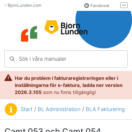
Hoppa till innehåll
BjornLunden.com
Facebook
Fler
LinkedIn
Användargrupp
Lundify.com
Kontakta oss
Sök i våra manualer
Manualer för Lundify
Har du problem i fakturaregistreringen eller i
inställningarna för e-faktura,
l
adda ner version
2026.3.105
som nu finns tillgänglig!
Start
/
BL Administration
/
BLA Fakturering
Du är här:
Camt.053 och Camt.054