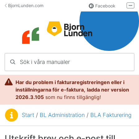
Hoppa till innehåll
BjornLunden.com
Facebook
Fler
LinkedIn
Användargrupp
Lundify.com
Kontakta oss
Sök i våra manualer
Manualer för Lundify
Har du problem i fakturaregistreringen eller i
inställningarna för e-faktura,
l
adda ner version
2026.3.105
som nu finns tillgänglig!
Start
/
BL Administration
/
BLA Fakturering
Du är här:
Utskrift brev och e-post till