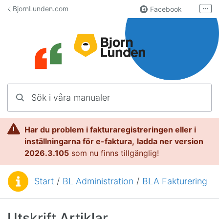
Hoppa till innehåll
BjornLunden.com
Facebook
Fler
LinkedIn
Användargrupp
Lundify.com
Kontakta oss
Sök i våra manualer
Manualer för Lundify
Har du problem i fakturaregistreringen eller i
inställningarna för e-faktura,
l
adda ner version
2026.3.105
som nu finns tillgänglig!
Start
/
BL Administration
/
BLA Fakturering
Du är här:
Utskrift Artiklar