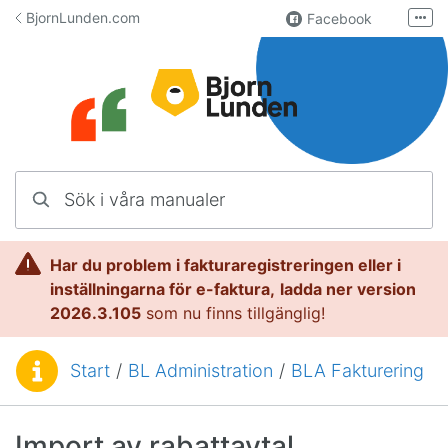
Hoppa till innehåll
BjornLunden.com
Facebook
Fler
LinkedIn
Användargrupp
Lundify.com
Kontakta oss
Sök i våra manualer
Manualer för Lundify
Har du problem i fakturaregistreringen eller i
inställningarna för e-faktura,
l
adda ner version
2026.3.105
som nu finns tillgänglig!
Start
/
BL Administration
/
BLA Fakturering
Du är här:
Import av rabattavtal