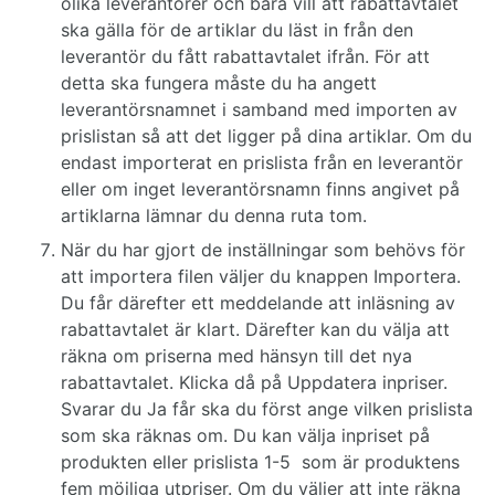
olika leverantörer och bara vill att rabattavtalet
ska gälla för de artiklar du läst in från den
leverantör du fått rabattavtalet ifrån. För att
detta ska fungera måste du ha angett
leverantörsnamnet i samband med importen av
prislistan så att det ligger på dina artiklar. Om du
endast importerat en prislista från en leverantör
eller om inget leverantörsnamn finns angivet på
artiklarna lämnar du denna ruta tom.
När du har gjort de inställningar som behövs för
att importera filen väljer du knappen Importera.
Du får därefter ett meddelande att inläsning av
rabattavtalet är klart. Därefter kan du välja att
räkna om priserna med hänsyn till det nya
rabattavtalet. Klicka då på Uppdatera inpriser.
Svarar du Ja får ska du först ange vilken prislista
som ska räknas om. Du kan välja inpriset på
produkten eller prislista 1-5 som är produktens
fem möjliga utpriser. Om du väljer att inte räkna