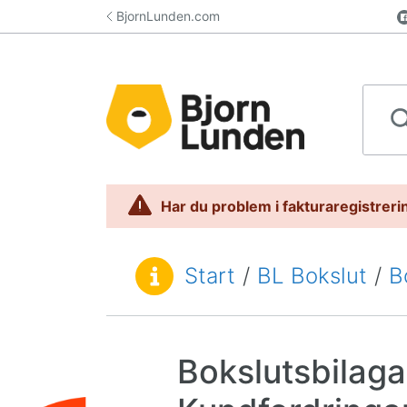
Hoppa till innehåll
BjornLunden.com
Sök i 
Har du problem i fakturaregistrerin
Start
/
BL Bokslut
/
B
Du är här:
Bokslutsbilag