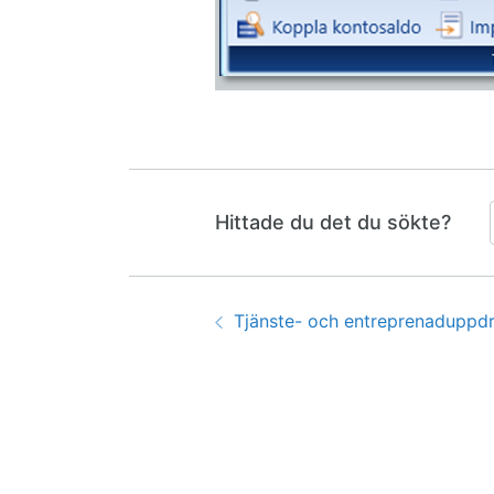
Hittade du det du sökte?
Guidenavigering
Föregående:
Tjänste- och entreprenaduppdr