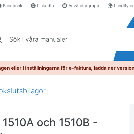
Facebook
LinkedIn
Användargrupp
Lundify.c
våra manualer
gen eller i inställningarna för e-faktura,
l
adda ner versio
okslutsbilagor
a 1510A och 1510B -