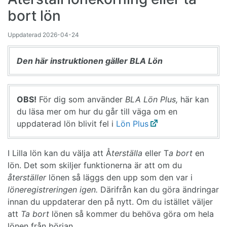
bort lön
Uppdaterad
2026-04-24
Den här instruktionen gäller BLA Lön
OBS!
För dig som använder
BLA Lön Plus,
här kan
du läsa mer om hur du går till väga om en
uppdaterad lön blivit fel i
Lön Plus
I Lilla lön kan du välja att Å
terställa
eller T
a bort
en
lön. Det som skiljer funktionerna är att om du
återställer
lönen så läggs den upp som den var i
löneregistreringen igen.
Därifrån kan du göra ändringar
innan du uppdaterar den på nytt. Om du istället väljer
att
Ta bort
lönen så kommer du behöva göra om hela
lönen från början.