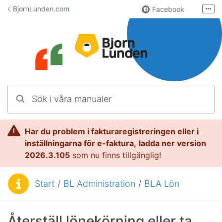
Hoppa till innehåll
BjornLunden.com
Facebook
Fler
LinkedIn
Användargrupp
Lundify.com
Kontakta oss
Sök i våra manualer
Manualer för Lundify
Har du problem i fakturaregistreringen eller i
inställningarna för e-faktura,
l
adda ner version
2026.3.105
som nu finns tillgänglig!
Start
/
BL Administration
/
BLA Lön
Du är här:
Återställ lönekörning eller ta