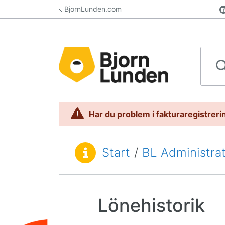
Hoppa till innehåll
BjornLunden.com
Sök i 
Har du problem i fakturaregistrerin
Start
/
BL Administra
Du är här:
Lönehistorik