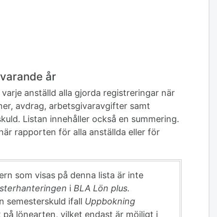
evarande år
varje anställd alla gjorda registreringar när
ner, avdrag, arbetsgivaravgifter samt
uld. Listan innehåller också en summering.
här rapporten för alla anställda eller för
n som visas på denna lista är inte
sterhanteringen
i
BLA Lön plus.
n semesterskuld ifall
Uppbokning
 på lönearten, vilket endast är möjligt i