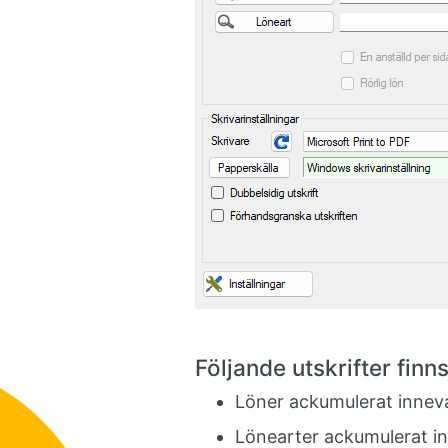
Följande utskrifter finns
Löner ackumulerat innev
Lönearter ackumulerat i