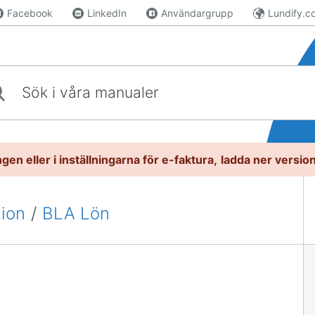
Facebook
LinkedIn
Användargrupp
Lundify.c
våra manualer
gen eller i inställningarna för e-faktura,
l
adda ner versio
tion
/
BLA Lön