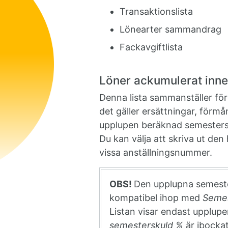
Transaktionslista
Lönearter sammandrag
Fackavgiftlista
Löner ackumulerat inn
Denna lista sammanställer för 
det gäller ersättningar, förmå
upplupen beräknad semestersk
Du kan välja att skriva ut den 
vissa anställningsnummer.
OBS!
Den upplupna semester
kompatibel ihop med
Seme
Listan visar endast upplupe
semesterskuld %
är ibockat